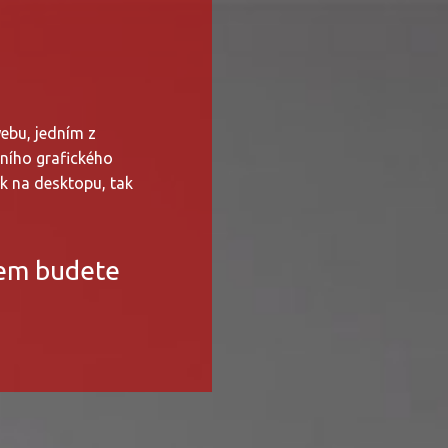
ebu, jedním z
tního grafického
ak na desktopu, tak
em budete