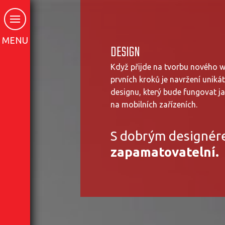
MENU
DESIGN
Když přijde na tvorbu nového w
prvních kroků je navržení uniká
designu, který bude fungovat j
na mobilních zařízeních.
S dobrým designér
zapamatovatelní.